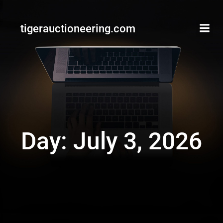
Skip
to
tigerauctioneering.com
content
Day:
July 3, 2026