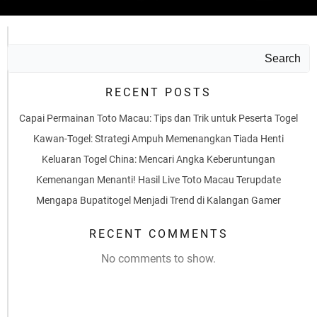
Search
RECENT POSTS
Capai Permainan Toto Macau: Tips dan Trik untuk Peserta Togel
Kawan-Togel: Strategi Ampuh Memenangkan Tiada Henti
Keluaran Togel China: Mencari Angka Keberuntungan
Kemenangan Menanti! Hasil Live Toto Macau Terupdate
Mengapa Bupatitogel Menjadi Trend di Kalangan Gamer
RECENT COMMENTS
No comments to show.
by
RAf4L