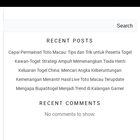
Search
RECENT POSTS
Capai Permainan Toto Macau: Tips dan Trik untuk Peserta Togel
Kawan-Togel: Strategi Ampuh Memenangkan Tiada Henti
Keluaran Togel China: Mencari Angka Keberuntungan
Kemenangan Menanti! Hasil Live Toto Macau Terupdate
Mengapa Bupatitogel Menjadi Trend di Kalangan Gamer
RECENT COMMENTS
No comments to show.
by
RAf4L