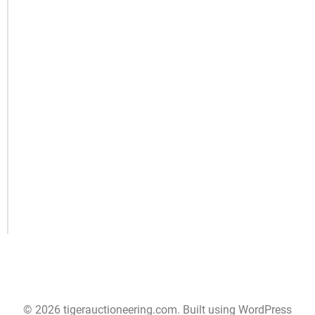
bukan
[…]
read
more
May
20,
2026
▪
0
© 2026 tigerauctioneering.com. Built using WordPress