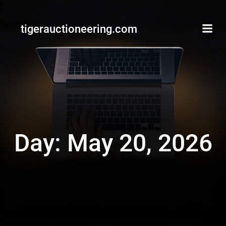
Skip
to
tigerauctioneering.com
content
Day:
May 20, 2026