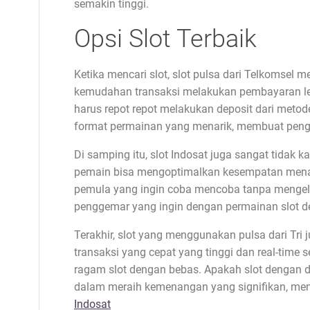
semakin tinggi.
Opsi Slot Terbaik
Ketika mencari slot, slot pulsa dari Telkomsel
kemudahan transaksi melakukan pembayaran le
harus repot repot melakukan deposit dari meto
format permainan yang menarik, membuat peng
Di samping itu, slot Indosat juga sangat tidak
pemain bisa mengoptimalkan kesempatan mena
pemula yang ingin coba mencoba tanpa mengelu
penggemar yang ingin dengan permainan slot de
Terakhir, slot yang menggunakan pulsa dari Tri
transaksi yang cepat yang tinggi dan real-time
ragam slot dengan bebas. Apakah slot dengan de
dalam meraih kemenangan yang signifikan, me
Indosat