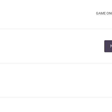
GAME ON
Post
navigation