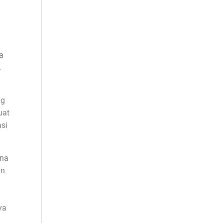
a
.
ng
uat
asi
ena
an
ya