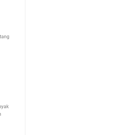
ntang
nyak
n
n