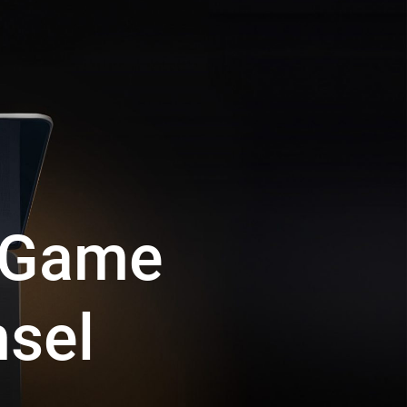
a Game
msel