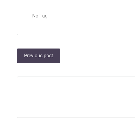
No Tag
Post
Previous post
navigation