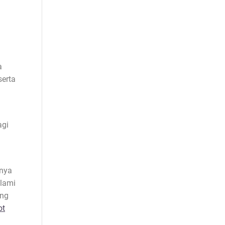
a
serta
agi
anya
elami
ang
ot