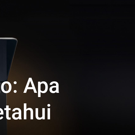
to: Apa
tahui