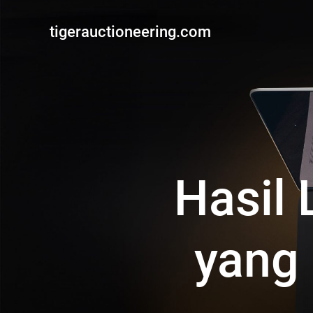
Skip
to
tigerauctioneering.com
content
Hasil 
yang