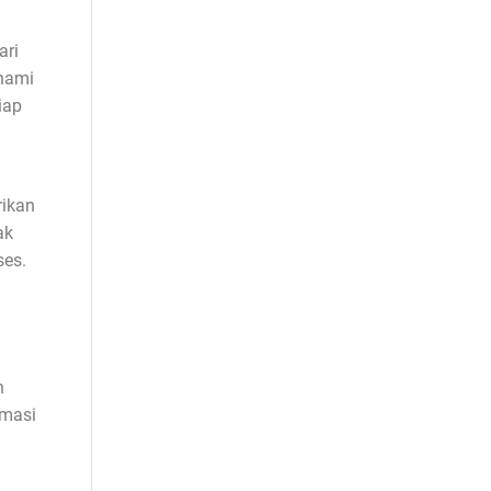
ari
hami
iap
rikan
ak
ses.
n
rmasi