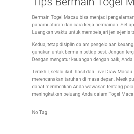
Tips Bermain Togel 
Bermain Togel Macau bisa menjadi pengalaman y
pahami aturan dan cara kerja permainan. Setia
Luangkan waktu untuk mempelajari jenis-jenis t
Kedua, tetap disiplin dalam pengelolaan keua
gunakan untuk bermain setiap sesi. Jangan ter
Dengan mengatur keuangan dengan baik, Anda b
Terakhir, selalu ikuti hasil dari Live Draw Ma
merencanakan taruhan di masa depan. Meskipun
dapat memberikan Anda wawasan tentang pola a
meningkatkan peluang Anda dalam Togel Maca
No Tag