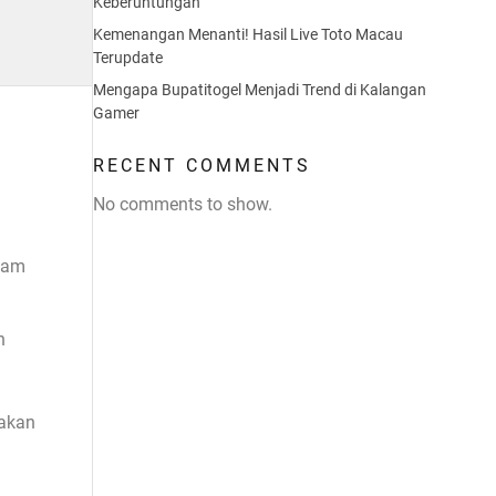
Keberuntungan
Kemenangan Menanti! Hasil Live Toto Macau
Terupdate
Mengapa Bupatitogel Menjadi Trend di Kalangan
Gamer
RECENT COMMENTS
No comments to show.
alam
n
 akan