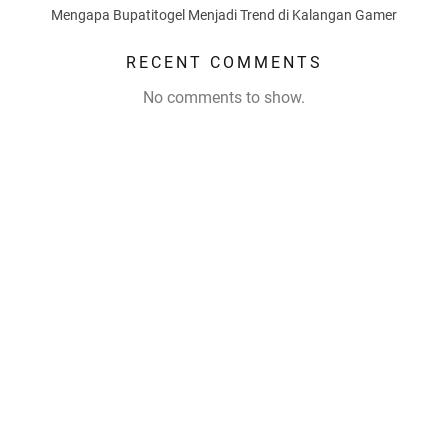
Mengapa Bupatitogel Menjadi Trend di Kalangan Gamer
RECENT COMMENTS
No comments to show.
by
RAf4L
▪
on
July
6,
2026
Kayu
togel
ini,
sebuah
kata
yang