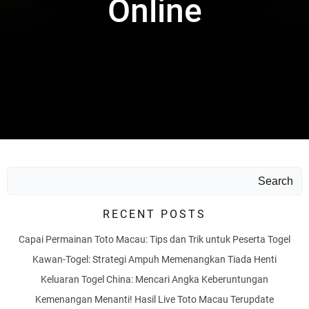
Online
Search
RECENT POSTS
Capai Permainan Toto Macau: Tips dan Trik untuk Peserta Togel
Kawan-Togel: Strategi Ampuh Memenangkan Tiada Henti
Keluaran Togel China: Mencari Angka Keberuntungan
Kemenangan Menanti! Hasil Live Toto Macau Terupdate