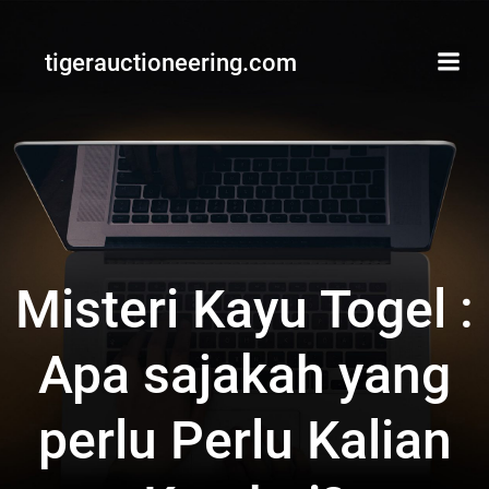
Skip
to
tigerauctioneering.com
content
Misteri Kayu Togel :
Apa sajakah yang
perlu Perlu Kalian