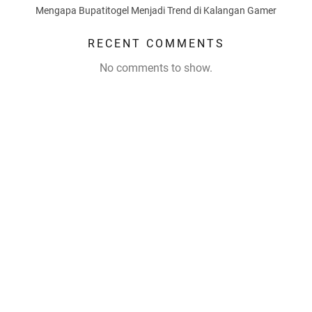
Mengapa Bupatitogel Menjadi Trend di Kalangan Gamer
RECENT COMMENTS
No comments to show.
by
RAf4L
▪
on
June
20,
2026
Pohon
misterius
sudah
menjadi
topik
seru