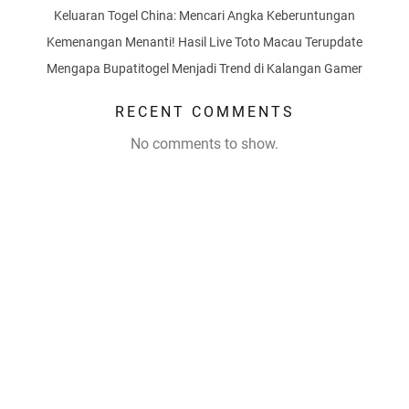
Keluaran Togel China: Mencari Angka Keberuntungan
Kemenangan Menanti! Hasil Live Toto Macau Terupdate
Mengapa Bupatitogel Menjadi Trend di Kalangan Gamer
RECENT COMMENTS
No comments to show.
by
RAf4L
▪
on
May
12,
2026
Kayu
togel
adalah
sebuah