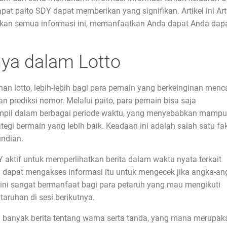
 dapat paito SDY dapat memberikan yang signifikan. Artikel ini Art
atkan semua informasi ini, memanfaatkan Anda dapat Anda dap
ya dalam Lotto
an lotto, lebih-lebih bagi para pemain yang berkeinginan menca
an prediksi nomor. Melalui paito, para pemain bisa saja
pil dalam berbagai periode waktu, yang menyebabkan mampu
gi bermain yang lebih baik. Keadaan ini adalah salah satu fak
ndian.
 aktif untuk memperlihatkan berita dalam waktu nyata terkait
a dapat mengakses informasi itu untuk mengecek jika angka-an
i ini sangat bermanfaat bagi para petaruh yang mau mengikuti
aruhan di sesi berikutnya.
n banyak berita tentang warna serta tanda, yang mana merupak