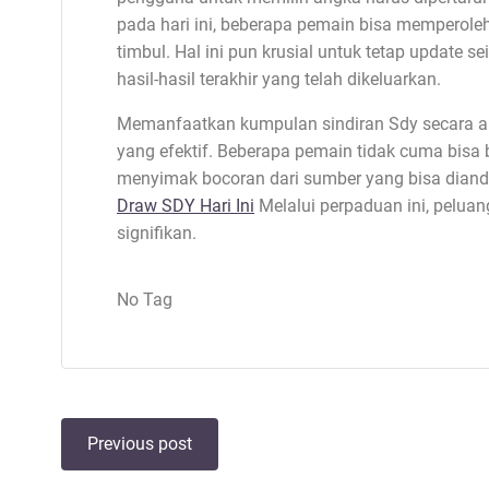
pada hari ini, beberapa pemain bisa memperoleh 
timbul. Hal ini pun krusial untuk tetap update s
hasil-hasil terakhir yang telah dikeluarkan.
Memanfaatkan kumpulan sindiran Sdy secara ak
yang efektif. Beberapa pemain tidak cuma bisa 
menyimak bocoran dari sumber yang bisa dianda
Draw SDY Hari Ini
Melalui perpaduan ini, peluan
signifikan.
No Tag
Post
Previous post