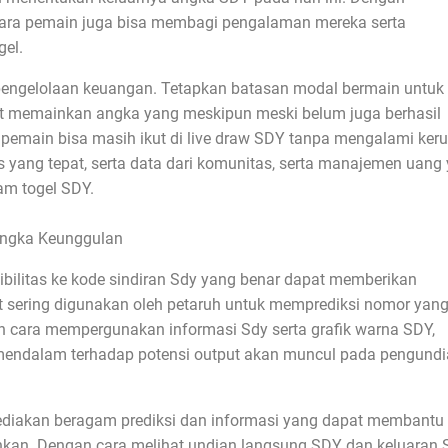
para pemain juga bisa membagi pengalaman mereka serta
gel.
pengelolaan keuangan. Tetapkan batasan modal bermain untuk
njut memainkan angka yang meskipun meski belum juga berhasil
 pemain bisa masih ikut di live draw SDY tanpa mengalami ker
 yang tepat, serta data dari komunitas, serta manajemen uang
am togel SDY.
angka Keunggulan
bilitas ke kode sindiran Sdy yang benar dapat memberikan
but sering digunakan oleh petaruh untuk memprediksi nomor yan
n cara mempergunakan informasi Sdy serta grafik warna SDY,
 mendalam terhadap potensi output akan muncul pada pengund
diakan beragam prediksi dan informasi yang dapat membantu
hkan. Dengan cara melihat undian langsung SDY dan keluaran