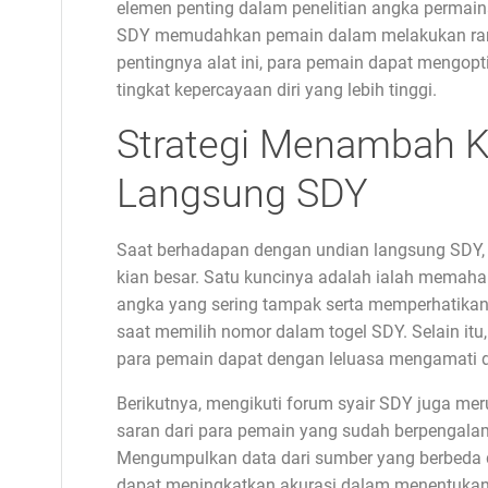
elemen penting dalam penelitian angka permaina
SDY memudahkan pemain dalam melakukan ram
pentingnya alat ini, para pemain dapat mengo
tingkat kepercayaan diri yang lebih tinggi.
Strategi Menambah 
Langsung SDY
Saat berhadapan dengan undian langsung SDY, 
kian besar. Satu kuncinya adalah ialah memaha
angka yang sering tampak serta memperhatikan 
saat memilih nomor dalam togel SDY. Selain itu
para pemain dapat dengan leluasa mengamati d
Berikutnya, mengikuti forum syair SDY juga meru
saran dari para pemain yang sudah berpengala
Mengumpulkan data dari sumber yang berbeda da
dapat meningkatkan akurasi dalam menentukan