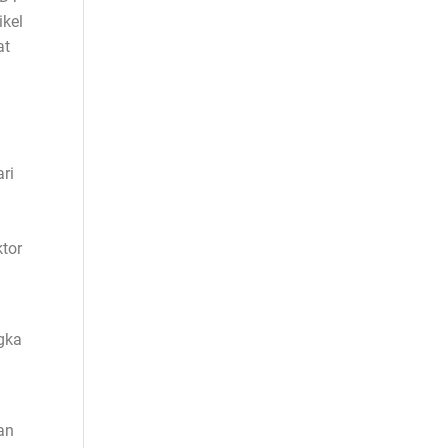
ikel
at
ri
tor
gka
an