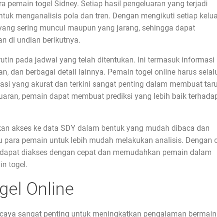
 pemain togel Sidney. Setiap hasil pengeluaran yang terjadi
tuk menganalisis pola dan tren. Dengan mengikuti setiap kelu
ang sering muncul maupun yang jarang, sehingga dapat
 di undian berikutnya.
in pada jadwal yang telah ditentukan. Ini termasuk informasi
dan berbagai detail lainnya. Pemain togel online harus selal
si yang akurat dan terkini sangat penting dalam membuat tar
aran, pemain dapat membuat prediksi yang lebih baik terhada
diakan akses ke data SDY dalam bentuk yang mudah dibaca dan
ntu para pemain untuk lebih mudah melakukan analisis. Dengan 
ols dapat diakses dengan cepat dan memudahkan pemain dalam
n togel.
gel Online
ercaya sangat penting untuk meningkatkan pengalaman bermain