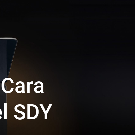
 Cara
l SDY