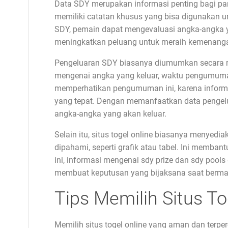
Data SDY merupakan informasi penting bagi para
memiliki catatan khusus yang bisa digunakan un
SDY, pemain dapat mengevaluasi angka-angka y
meningkatkan peluang untuk meraih kemenangan
Pengeluaran SDY biasanya diumumkan secara rut
mengenai angka yang keluar, waktu pengumuman, 
memperhatikan pengumuman ini, karena informa
yang tepat. Dengan memanfaatkan data pengelu
angka-angka yang akan keluar.
Selain itu, situs togel online biasanya menye
dipahami, seperti grafik atau tabel. Ini memba
ini, informasi mengenai sdy prize dan sdy po
membuat keputusan yang bijaksana saat bermai
Tips Memilih Situs To
Memilih situs togel online yang aman dan terp