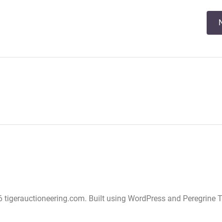
Post
navigation