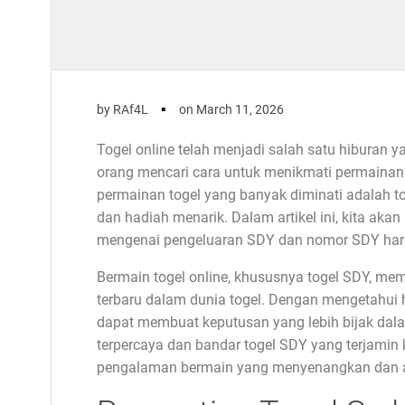
▪
by
RAf4L
on
March 11, 2026
Togel online telah menjadi salah satu hiburan 
orang mencari cara untuk menikmati permainan 
permainan togel yang banyak diminati adalah t
dan hadiah menarik. Dalam artikel ini, kita ak
mengenai pengeluaran SDY dan nomor SDY hari 
Bermain togel online, khususnya togel SDY, m
terbaru dalam dunia togel. Dengan mengetahui 
dapat membuat keputusan yang lebih bijak dalam
terpercaya dan bandar togel SDY yang terjamin 
pengalaman bermain yang menyenangkan dan