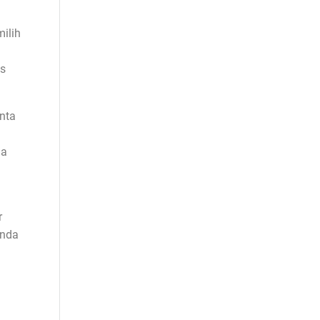
ilih
es
nta
da
r
Anda