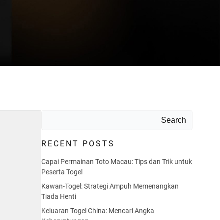
Search
RECENT POSTS
Capai Permainan Toto Macau: Tips dan Trik untuk
Peserta Togel
Kawan-Togel: Strategi Ampuh Memenangkan
Tiada Henti
Keluaran Togel China: Mencari Angka