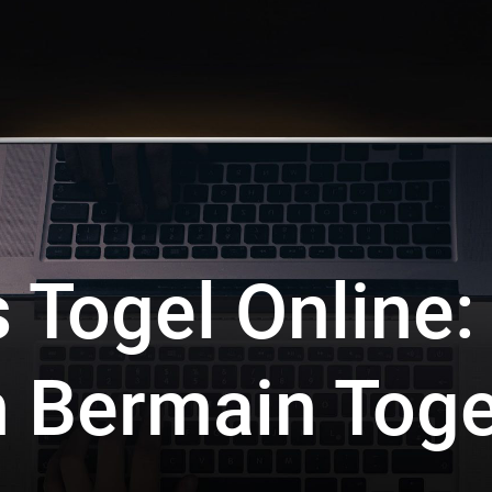
s Togel Online:
 Bermain Toge