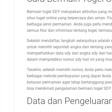
Bermain togel SDY merupakan aktivitas yang me
situs togel online yang terpercaya dan aman. Pa
berbagai jenis permainan. Anda juga perlu men
semua fitur dan informasi tentang togel, termasu
Setelah mendaftar, langkah selanjutnya adala
untuk memilih sejumlah angka dari rentang yang 
memperhatikan data sdy dan angka sdy dari ha
dalam memprediksi nomor sdy hari ini yang mun
Terakhir, setelah memilih nomor, Anda perlu m
berbagai metode pembayaran yang dapat Anda 
batasan permainan agar tetap bertanggung jawa
bisa menikmati pengalaman bermain togel SD
Data dan Pengeluara