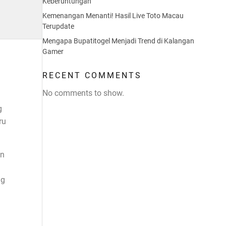
Keberuntungan
Kemenangan Menanti! Hasil Live Toto Macau
Terupdate
Mengapa Bupatitogel Menjadi Trend di Kalangan
Gamer
RECENT COMMENTS
No comments to show.
g
ru
an
ng