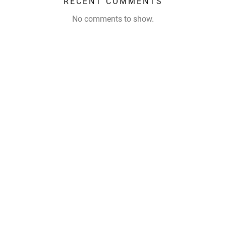
RECENT COMMENTS
No comments to show.
by
RAf4L
▪
on
March
19,
2026
Di
dalam
era
digital
saat
ini,
berpartisipasi
dalam