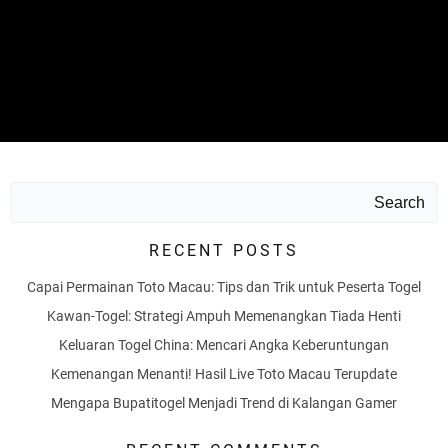
Search
RECENT POSTS
Capai Permainan Toto Macau: Tips dan Trik untuk Peserta Togel
Kawan-Togel: Strategi Ampuh Memenangkan Tiada Henti
Keluaran Togel China: Mencari Angka Keberuntungan
Kemenangan Menanti! Hasil Live Toto Macau Terupdate
Mengapa Bupatitogel Menjadi Trend di Kalangan Gamer