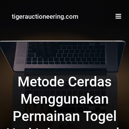
Skip
to
tigerauctioneering.com
content
Metode Cerdas
Menggunakan
Permainan Togel