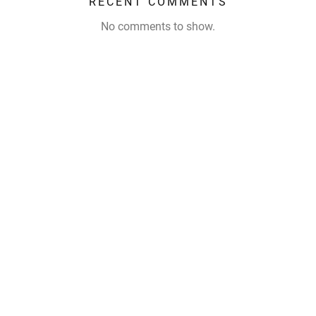
RECENT COMMENTS
No comments to show.
by
RAf4L
▪
on
February
4, 2026
Di
dunia
judi
online,
SBOBET
telah
muncul
sebagai
salah