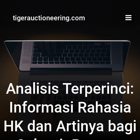
Skip
to
tigerauctioneering.com
content
Analisis Terperinci:
Informasi Rahasia
HK dan Artinya bagi