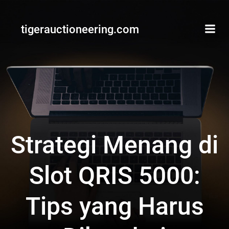
Skip
to
tigerauctioneering.com
content
Strategi Menang di
Slot QRIS 5000:
Tips yang Harus