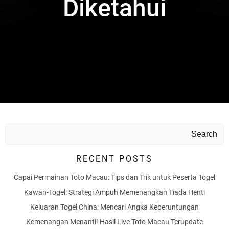
Diketahui
Search
RECENT POSTS
Capai Permainan Toto Macau: Tips dan Trik untuk Peserta Togel
Kawan-Togel: Strategi Ampuh Memenangkan Tiada Henti
Keluaran Togel China: Mencari Angka Keberuntungan
Kemenangan Menanti! Hasil Live Toto Macau Terupdate