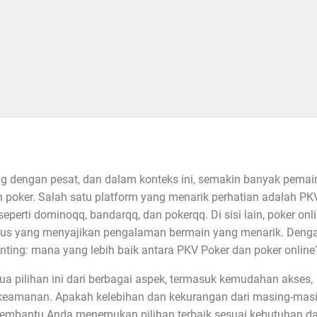
g dengan pesat, dan dalam konteks ini, semakin banyak pemai
n poker. Salah satu platform yang menarik perhatian adalah PK
rti dominoqq, bandarqq, dan pokerqq. Di sisi lain, poker onl
situs yang menyajikan pengalaman bermain yang menarik. Deng
enting: mana yang lebih baik antara PKV Poker dan poker online
ua pilihan ini dari berbagai aspek, termasuk kemudahan akses,
 keamanan. Apakah kelebihan dan kekurangan dari masing-mas
k membantu Anda menemukan pilihan terbaik sesuai kebutuhan d