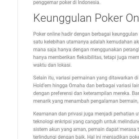
penggemar poker di Indonesia.
Keunggulan Poker On
Poker online hadir dengan berbagai keunggula
satu kelebihan utamanya adalah kemudahan a
mana saja hanya dengan menggunakan perangkat 
hanya memberikan fleksibilitas, tetapi juga 
waktu dan lokasi.
Selain itu, variasi permainan yang ditawarkan d
Hold’em hingga Omaha dan berbagai variasi lai
dengan preferensi dan keterampilan mereka. B
menarik yang menambah pengalaman bermain, yan
Keamanan dan privasi juga menjadi perhatian u
teknologi enkripsi yang canggih untuk melindu
sistem akun yang aman, pemain dapat merasa 
terlindungi dengan baik. Hal ini menjadikan pok