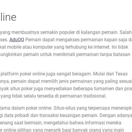
line
n yang membuatnya semakin populer di kalangan pemain. Salah
kses.
AduQQ
Pemain dapat mengakses permainan kapan saja d
mobile atau komputer yang terhubung ke internet. Ini tidak
memungkinkan pemain untuk menikmati permainan tanpa batasan
i platform poker online juga sangat beragam. Mulai dari Texas
nnya, pemain dapat memilih jenis permainan yang paling sesua
anyak situs poker juga menyediakan beberapa turnamen dan pr
g tidak selalu tersedia di permainan tradisional.
tama dalam poker online. Situs-situs yang terpercaya menerap
ngi data pribadi dan transaksi keuangan pemain. Dengan adany
tenang saat bermain, mengetahui bahwa informasi mereka
er online pilihan yang menarik bagi banyak orang yang ingin