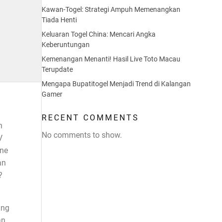
Kawan-Togel: Strategi Ampuh Memenangkan
Tiada Henti
Keluaran Togel China: Mencari Angka
Keberuntungan
Kemenangan Menanti! Hasil Live Toto Macau
Terupdate
Mengapa Bupatitogel Menjadi Trend di Kalangan
Gamer
RECENT COMMENTS
n
No comments to show.
V
ine
an
?
ing
an