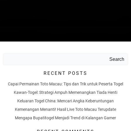
Search
RECENT POSTS
Capai Permainan Toto Macau: Tips dan Trik untuk Peserta Togel
Kawan-Togel: Strategi Ampuh Memenangkan Tiada Henti
Keluaran Togel China: Mencari Angka Keberuntungan
Kemenangan Menanti! Hasil Live Toto Macau Terupdate
Mengapa Bupatitogel Menjadi Trend di Kalangan Gamer