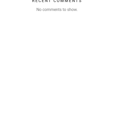
RECENT COMMENTS
No comments to show.
by
RAf4L
▪
on
January
11,
2026
Dalam
dunia
permainan
online,
PKV
Games
telah
menjadi