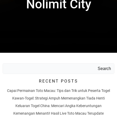
Nolimit City
Search
RECENT POSTS
Capai Permainan Toto Macau: Tips dan Trik untuk Peserta Togel
Kawan-Togel: Strategi Ampuh Memenangkan Tiada Henti
Keluaran Togel China: Mencari Angka Keberuntungan
Kemenangan Menanti! Hasil Live Toto Macau Terupdate