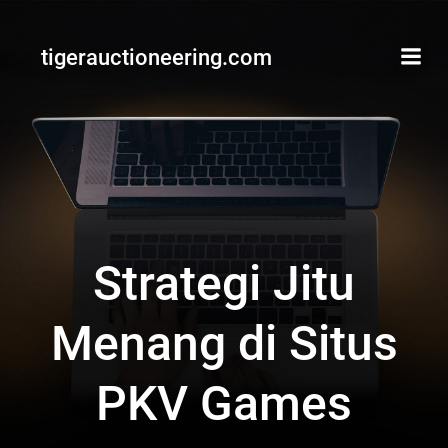
Skip
to
tigerauctioneering.com
content
Strategi Jitu
Menang di Situs
PKV Games