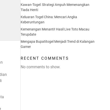
Kawan-Togel: Strategi Ampuh Memenangkan
Tiada Henti
Keluaran Togel China: Mencari Angka
Keberuntungan
Kemenangan Menanti! Hasil Live Toto Macau
Terupdate
Mengapa Bupatitogel Menjadi Trend di Kalangan
Gamer
RECENT COMMENTS
an
No comments to show.
dian
i
ata
t