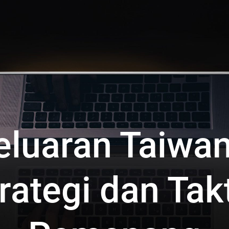
luaran Taiwan
rategi dan Tak