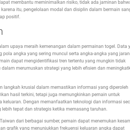
 dapat membantu meminimalkan risiko, tidak ada jaminan bahw
h karena itu, pengelolaan modal dan disiplin dalam bermain san
p positif.
n
 dalam upaya meraih kemenangan dalam permainan togel. Data 
g pola angka yang sering muncul serta angka-angka yang jara
emain dapat mengidentifikasi tren tertentu yang mungkin tidak
 dalam merumuskan strategi yang lebih efisien dan meningkat
an langkah krusial dalam memastikan informasi yang diperoleh
ikan hasil terkini, tetapi juga memungkinkan pemain untuk
 keluaran. Dengan memanfaatkan teknologi dan informasi sec
lebih tepat dan strategis ketika memasang taruhan.
Taiwan dari berbagai sumber, pemain dapat menemukan kesa
an grafik yang menunjukkan frekuensi keluaran angka dapat