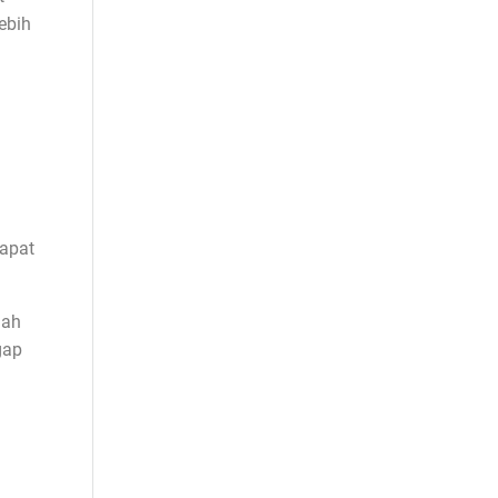
ebih
dapat
lah
gap