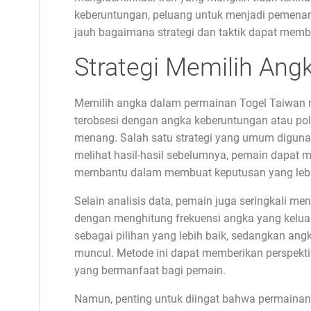
keberuntungan, peluang untuk menjadi pemenang
jauh bagaimana strategi dan taktik dapat memb
Strategi Memilih Ang
Memilih angka dalam permainan Togel Taiwan
terobsesi dengan angka keberuntungan atau po
menang. Salah satu strategi yang umum diguna
melihat hasil-hasil sebelumnya, pemain dapat
membantu dalam membuat keputusan yang lebih
Selain analisis data, pemain juga seringkali m
dengan menghitung frekuensi angka yang keluar
sebagai pilihan yang lebih baik, sedangkan an
muncul. Metode ini dapat memberikan perspekti
yang bermanfaat bagi pemain.
Namun, penting untuk diingat bahwa permainan