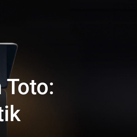
 Toto:
tik