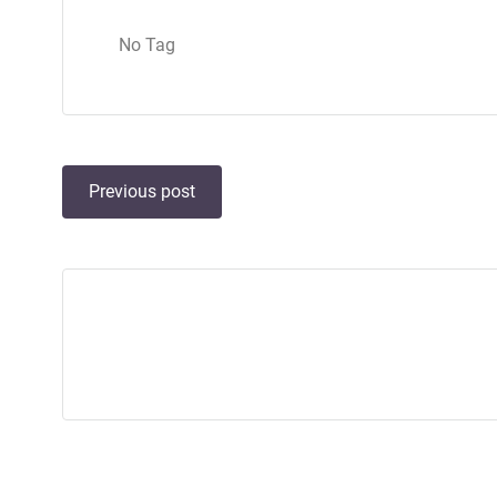
No Tag
Post
Previous post
navigation