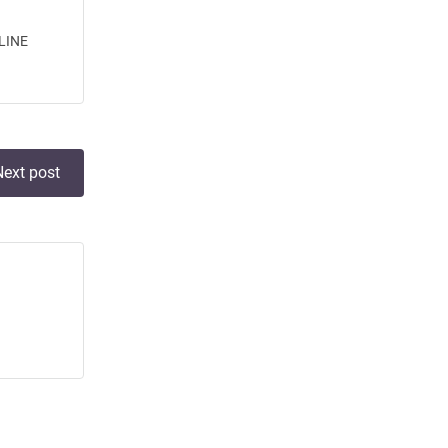
LINE
Next post