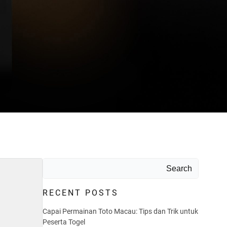
Search
RECENT POSTS
Capai Permainan Toto Macau: Tips dan Trik untuk
Peserta Togel