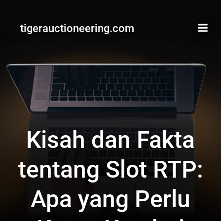
Skip
to
tigerauctioneering.com
content
Kisah dan Fakta
tentang Slot RTP:
Apa yang Perlu