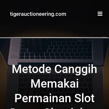
Skip
to
tigerauctioneering.com
content
Metode Canggih
Memakai
Permainan Slot