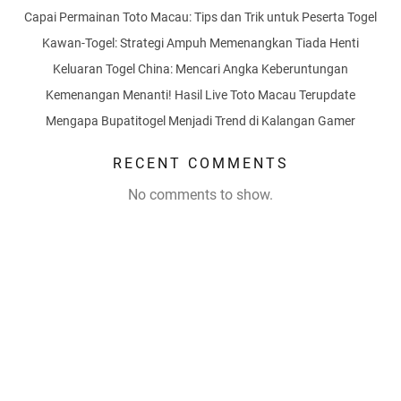
Capai Permainan Toto Macau: Tips dan Trik untuk Peserta Togel
Kawan-Togel: Strategi Ampuh Memenangkan Tiada Henti
Keluaran Togel China: Mencari Angka Keberuntungan
Kemenangan Menanti! Hasil Live Toto Macau Terupdate
Mengapa Bupatitogel Menjadi Trend di Kalangan Gamer
RECENT COMMENTS
No comments to show.
by
RAf4L
▪
on
June
2,
2025