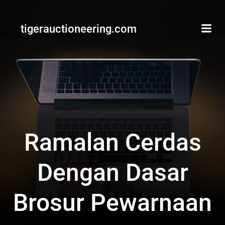
Skip
to
tigerauctioneering.com
content
Ramalan Cerdas
Dengan Dasar
Brosur Pewarnaan